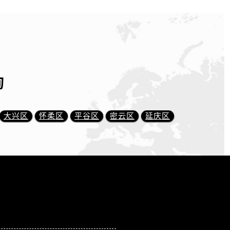
询
大兴区
怀柔区
平谷区
密云区
延庆区