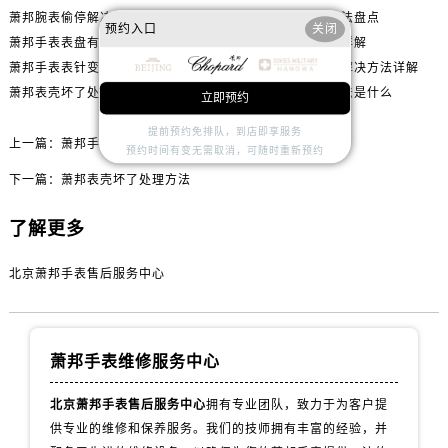
萧邦腕表偷停解决方法汇总
萧邦机芯受损处理方法盘点
预约入口
关闭
萧邦手表表盘有划痕怎么修复
萧邦进灰了处理方法详解
萧邦手表表针变色处理办法深度解析
萧邦腕表表蒙子坏了解决方法详解
萧邦表壳坏了处理方法
萧邦发条坏了解决方法是什么
立即预约
提前预约免排队，到店即享服务
上一篇：
萧邦手表表盘生锈解决办法大全
预约时间有变无需取消，可随时重新预约
下一篇：
萧邦表壳坏了处理方法
了解更多
北京萧邦手表售后服务中心
萧邦手表维修服务中心
北京萧邦手表售后服务中心
拥有专业团队，致力于为客户提
供专业的维修和保养服务。我们的技师拥有丰富的经验，并