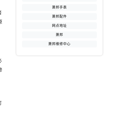
萧邦手表
者
萧邦配件
原
网点地址
萧邦
萧邦维修中心
必
修
可