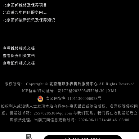
北京萧邦维修及保养项目
北京萧邦中国区服务网点
北京萧邦最新资讯及保养知识
热门标签
查看维修相关文档
查看保养相关文档
查看配件相关文档
版权所有：
Copyright ©
北京萧邦手表售后服务中心
All Rights Reserved
ICP备案/许可证号：
黔ICP备2025054552号-30
|
XML
粤公网安备 11011306006028号
如权利人或知情人士发现本站内容存在事实错误或涉及版权、名誉权等侵权问
题，请通过邮箱：2557628530@qq.com 与我们联系，我们将在收到通知后立
即依法处理。当前页面信息更新时间：2026-06-11T14:48:46+08:00
