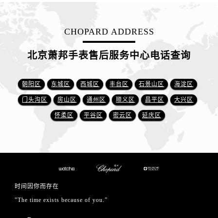
CHOPARD ADDRESS
北京萧邦手表售后服务中心电话查询
朝阳区
东城区
西城区
丰台区
石景山区
海淀区
门头沟区
房山区
通州区
顺义区
昌平区
大兴区
怀柔区
平谷区
密云区
延庆区
时间因你而存在
"The time exists because of you.”