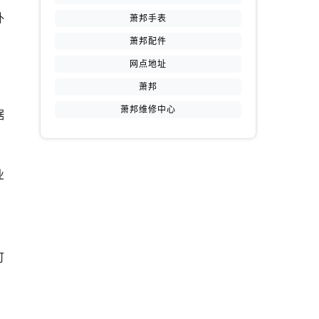
外
萧邦手表
萧邦配件
网点地址
萧邦
萧邦维修中心
据
业
可