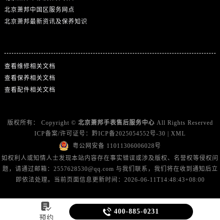
北京萧邦中国区服务网点
北京萧邦最新资讯及保养知识
热门标签
查看维修相关文档
查看保养相关文档
查看配件相关文档
版权所有：
Copyright ©
北京萧邦手表售后服务中心
All Rights Reserved
ICP备案/许可证号：
黔ICP备2025054552号-30
|
XML
粤公网安备 11011306006028号
如权利人或知情人士发现本站内容存在事实错误或涉及版权、名誉权等侵权问
题，请通过邮箱：2557628530@qq.com 与我们联系，我们将在收到通知后立
即依法处理。当前页面信息更新时间：2026-06-11T14:48:43+08:00


400-885-0231
预约