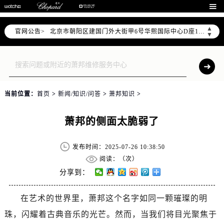
北京市东城区东长安街1号东方广场写字楼W3座6层602室（需提前预约）

北京市朝阳区建国门外大街甲6号华熙国际中心写字楼D座11层1102室（需提前预约）
▲
官网公告>
北京市朝阳区建国门外大街甲6号华熙国际中心D座11层1102室售后服务中心（需提前预约）
▼
北京市东城区东长安街1号王府井东方广场W3座6层602室售后服务中心（需提前预约）
节假日正常营业！
当前位置：
首页
>
新闻/知识/问答
>
萧邦知识
>
萧邦的侧面太脆弱了
发布时间：2025-07-26 10:38:50
阅读：（
次）
分享到：
在艺术的世界里，萧邦这个名字如同一颗璀璨的明
珠，闪耀着古典音乐的光芒。然而，当我们将目光聚焦于