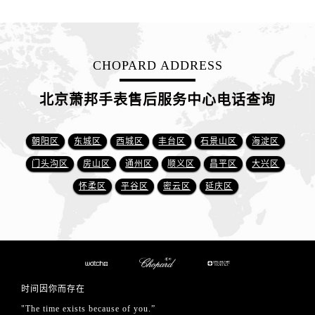
CHOPARD ADDRESS
北京萧邦手表售后服务中心电话查询
朝阳区
东城区
西城区
丰台区
石景山区
海淀区
门头沟区
房山区
通州区
顺义区
昌平区
大兴区
怀柔区
平谷区
密云区
延庆区
时间因你而存在
"The time exists because of you.”