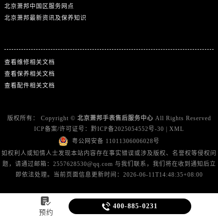
北京萧邦中国区服务网点
北京萧邦最新资讯及保养知识
热门标签
查看维修相关文档
查看保养相关文档
查看配件相关文档
版权所有：
Copyright ©
北京萧邦手表售后服务中心
All Rights Reserved
ICP备案/许可证号：
黔ICP备2025054552号-30
|
XML
粤公网安备 11011306006028号
如权利人或知情人士发现本站内容存在事实错误或涉及版权、名誉权等侵权问
题，请通过邮箱：2557628530@qq.com 与我们联系，我们将在收到通知后立
即依法处理。当前页面信息更新时间：2026-06-11T14:48:35+08:00


400-885-0231
预约