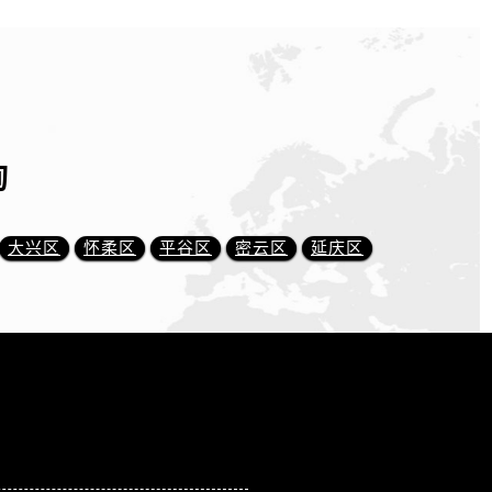
询
大兴区
怀柔区
平谷区
密云区
延庆区