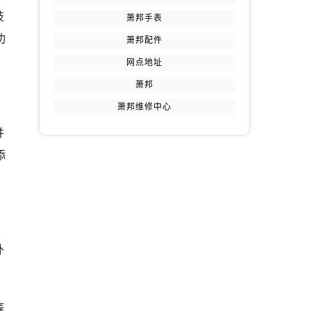
技
萧邦手表
功
萧邦配件
网点地址
萧邦
萧邦维修中心
并
添
外
等