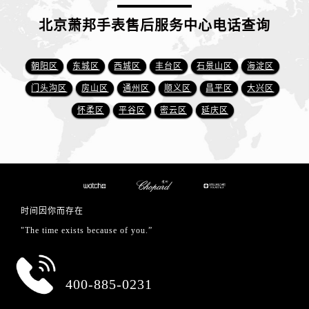
北京萧邦手表售后服务中心电话查询
朝阳区
东城区
西城区
丰台区
石景山区
海淀区
门头沟区
房山区
通州区
顺义区
昌平区
大兴区
怀柔区
平谷区
密云区
延庆区
时间因你而存在
"The time exists because of you.”
总部服务热线
400-885-0231