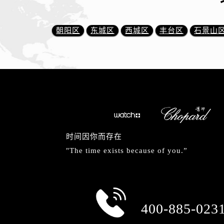
朝阳区
东城区
西城区
丰台区
石景山
时间因你而存在
"The time exists because of you.”
总部服务热线
400-885-023