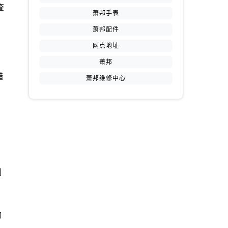
查
萧邦手表
萧邦配件
网点地址
萧邦
糙
萧邦维修中心
。
固
的