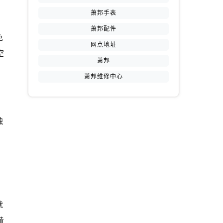
萧邦手表
萧邦配件
免
网点地址
空
萧邦
萧邦维修中心
触
就
黄