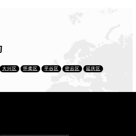
询
大兴区
怀柔区
平谷区
密云区
延庆区