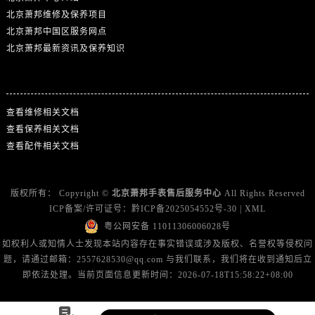
北京萧邦维修及保养项目
北京萧邦中国区服务网点
北京萧邦最新资讯及保养知识
热门标签
查看维修相关文档
查看保养相关文档
查看配件相关文档
版权所有：
Copyright ©
北京萧邦手表售后服务中心
All Rights Reserved
ICP备案/许可证号：
黔ICP备2025054552号-30
|
XML
粤公网安备 11011306006028号
如权利人或知情人士发现本站内容存在事实错误或涉及版权、名誉权等侵权问
题，请通过邮箱：2557628530@qq.com 与我们联系，我们将在收到通知后立
即依法处理。当前页面信息更新时间：2026-07-18T15:58:22+08:00
