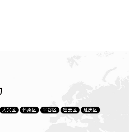
询
大兴区
怀柔区
平谷区
密云区
延庆区