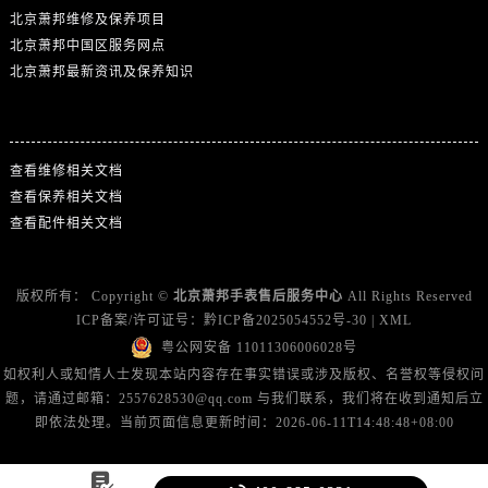
北京萧邦维修及保养项目
北京萧邦中国区服务网点
北京萧邦最新资讯及保养知识
热门标签
查看维修相关文档
查看保养相关文档
查看配件相关文档
版权所有：
Copyright ©
北京萧邦手表售后服务中心
All Rights Reserved
ICP备案/许可证号：
黔ICP备2025054552号-30
|
XML
粤公网安备 11011306006028号
如权利人或知情人士发现本站内容存在事实错误或涉及版权、名誉权等侵权问
题，请通过邮箱：2557628530@qq.com 与我们联系，我们将在收到通知后立
即依法处理。当前页面信息更新时间：2026-06-11T14:48:48+08:00
