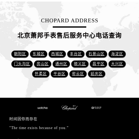
CHOPARD ADDRESS
北京萧邦手表售后服务中心电话查询
朝阳区
东城区
西城区
丰台区
石景山区
海淀区
门头沟区
房山区
通州区
顺义区
昌平区
大兴区
怀柔区
平谷区
密云区
延庆区
时间因你而存在
"The time exists because of you.”