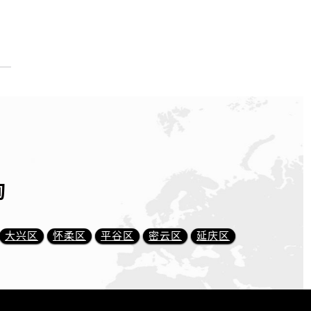
询
大兴区
怀柔区
平谷区
密云区
延庆区