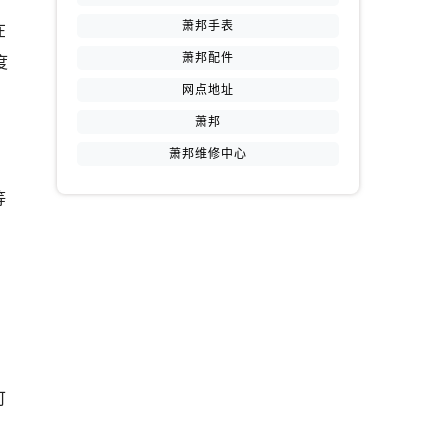
萧邦手表
在
萧邦配件
度
网点地址
萧邦
萧邦维修中心
等
，
可