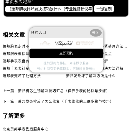
本页永久地址：
一键复制
预约入口
关闭
相关文章
萧邦腕表走时不准解决方法汇总
萧邦手表发条一直上不紧处理办法推荐
立即预约
萧邦腕表偷停解决方法汇总
萧邦机芯受损处理方法盘点
萧邦手表表盘有划痕怎么修复
萧邦进灰了处理方法详解
提前预约免排队，到店即享服务
萧邦手表表针变色处理办法深度解析
萧邦腕表表蒙子坏了解决方法详解
预约时间有变无需取消，可随时重新预约
萧邦表壳坏了处理方法
萧邦发条坏了解决方法是什么
上一篇：
萧邦机芯生锈解决技巧汇总（保养手表的秘诀与步骤）
下一篇：
萧邦发条拧反了怎么修复（手表维修的正确步骤与技巧）
了解更多
北京萧邦手表售后服务中心