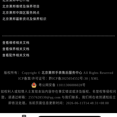
北京萧邦中心介绍
北京萧邦维修及保养项目
北京萧邦中国区服务网点
北京萧邦最新资讯及保养知识
热门标签
查看维修相关文档
查看保养相关文档
查看配件相关文档
版权所有：
Copyright ©
北京萧邦手表售后服务中心
All Rights Reserved
ICP备案/许可证号：
黔ICP备2025054552号-30
|
XML
粤公网安备 11011306006028号
如权利人或知情人士发现本站内容存在事实错误或涉及版权、名誉权等侵权问
题，请通过邮箱：2557628530@qq.com 与我们联系，我们将在收到通知后立
即依法处理。当前页面信息更新时间：2026-06-11T14:48:31+08:00