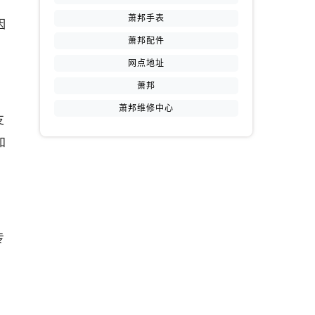
。
萧邦手表
因
萧邦配件
网点地址
萧邦
萧邦维修中心
支
和
专