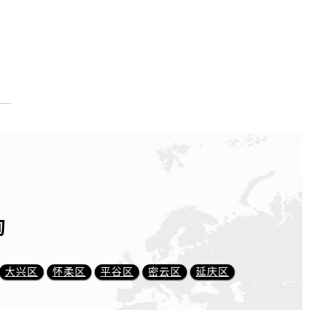
询
大兴区
怀柔区
平谷区
密云区
延庆区