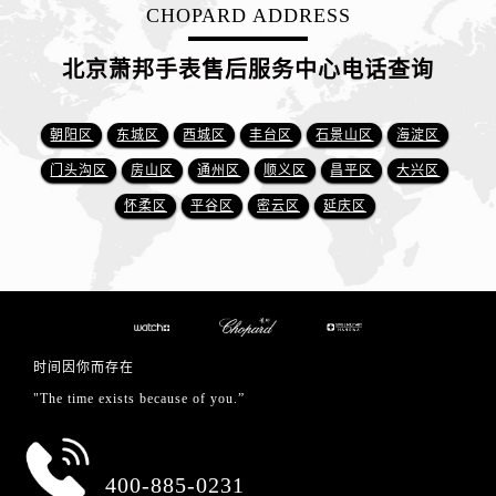
CHOPARD ADDRESS
北京萧邦手表售后服务中心电话查询
朝阳区
东城区
西城区
丰台区
石景山区
海淀区
门头沟区
房山区
通州区
顺义区
昌平区
大兴区
怀柔区
平谷区
密云区
延庆区
时间因你而存在
"The time exists because of you.”
总部服务热线
400-885-0231